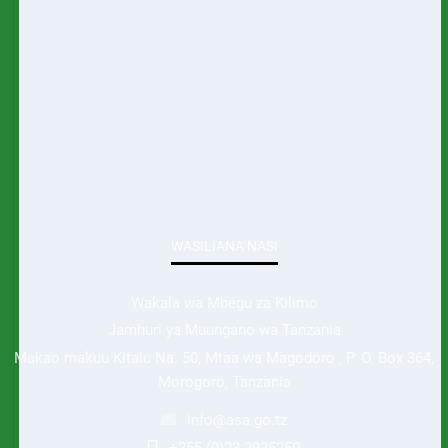
WASILIANA NASI
Wakala wa Mbegu za Kilimo
Jamhuri ya Muungano wa Tanzania
Makao makuu Kitalu Na. 50, Mtaa wa Magodoro , P. O. Box 364,
Morogoro, Tanzania
info@asa.go.tz
+255 (0)23 2935250