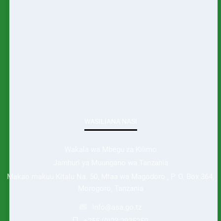
WASILIANA NASI
Wakala wa Mbegu za Kilimo
Jamhuri ya Muungano wa Tanzania
Makao makuu Kitalu Na. 50, Mtaa wa Magodoro , P. O. Box 364,
Morogoro, Tanzania
info@asa.go.tz
+255 (0)23 2935250