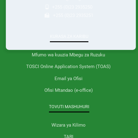
+255 (0)23 2935250
+255 (0)23 2935251
KURASA ZA KARIBU
Mfumo wa kuuzia Mbegu za Ruzuku
TOSCI Online Application System (TOAS)
Email ya Ofisi
Ofisi Mtandao (e-office)
TOVUTI MASHUHURI
Wizara ya Kilimo
TARI