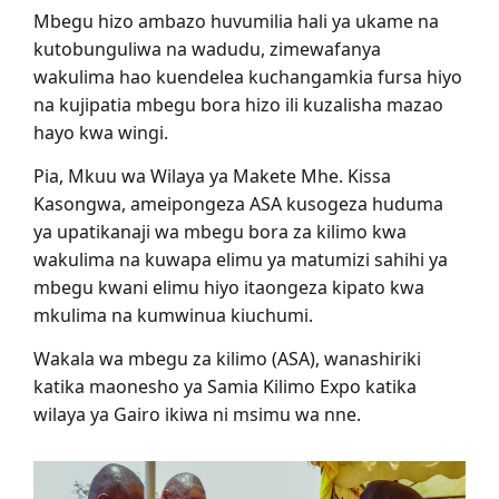
Mbegu hizo ambazo huvumilia hali ya ukame na
kutobunguliwa na wadudu, zimewafanya
wakulima hao kuendelea kuchangamkia fursa hiyo
na kujipatia mbegu bora hizo ili kuzalisha mazao
hayo kwa wingi.
Pia, Mkuu wa Wilaya ya Makete Mhe. Kissa
Kasongwa, ameipongeza ASA kusogeza huduma
ya upatikanaji wa mbegu bora za kilimo kwa
wakulima na kuwapa elimu ya matumizi sahihi ya
mbegu kwani elimu hiyo itaongeza kipato kwa
mkulima na kumwinua kiuchumi.
Wakala wa mbegu za kilimo (ASA), wanashiriki
katika maonesho ya Samia Kilimo Expo katika
wilaya ya Gairo ikiwa ni msimu wa nne.