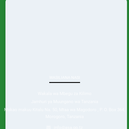
WASILIANA NASI
Wakala wa Mbegu za Kilimo
Jamhuri ya Muungano wa Tanzania
Makao makuu Kitalu Na. 50, Mtaa wa Magodoro , P. O. Box 364,
Morogoro, Tanzania
info@asa.go.tz